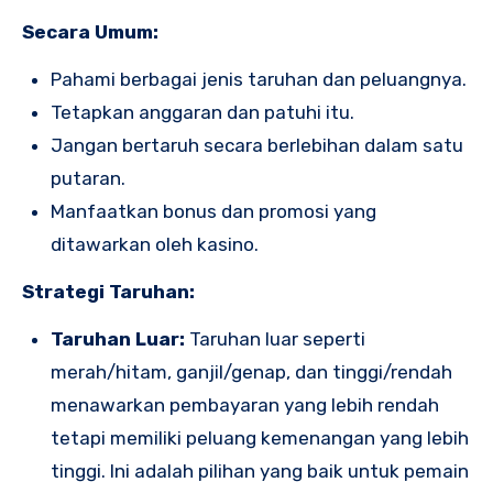
Secara Umum:
Pahami berbagai jenis taruhan dan peluangnya.
Tetapkan anggaran dan patuhi itu.
Jangan bertaruh secara berlebihan dalam satu
putaran.
Manfaatkan bonus dan promosi yang
ditawarkan oleh kasino.
Strategi Taruhan:
Taruhan Luar:
Taruhan luar seperti
merah/hitam, ganjil/genap, dan tinggi/rendah
menawarkan pembayaran yang lebih rendah
tetapi memiliki peluang kemenangan yang lebih
tinggi. Ini adalah pilihan yang baik untuk pemain