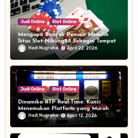
Judi Online
Slot Online
Mengapa Banyak Pemain Memilih
Situs Slot Nibung88 Sebagai Tempat
Utama?
Hadi Nugraha
April 22, 2026
Judi Online
Slot Online
Dinamika RTP Real-Time: Kunci
Menemukan Platform yang Murah
Hati
Hadi Nugraha
April 12, 2026