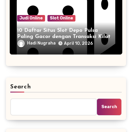
Judi Online
Slot Online
10 Daftar Situs Slot Depo Pulsa
Paling Gacor dengan Transaksi Kilat
Hadi Nugraha
April 10, 2026
Search
Search