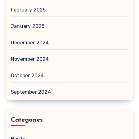
February 2025
January 2025
December 2024
November 2024
October 2024
September 2024
Categories
Berita