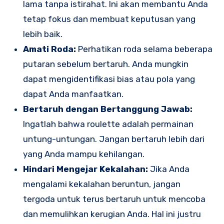
lama tanpa istirahat. Ini akan membantu Anda
tetap fokus dan membuat keputusan yang
lebih baik.
Amati Roda:
Perhatikan roda selama beberapa
putaran sebelum bertaruh. Anda mungkin
dapat mengidentifikasi bias atau pola yang
dapat Anda manfaatkan.
Bertaruh dengan Bertanggung Jawab:
Ingatlah bahwa roulette adalah permainan
untung-untungan. Jangan bertaruh lebih dari
yang Anda mampu kehilangan.
Hindari Mengejar Kekalahan:
Jika Anda
mengalami kekalahan beruntun, jangan
tergoda untuk terus bertaruh untuk mencoba
dan memulihkan kerugian Anda. Hal ini justru