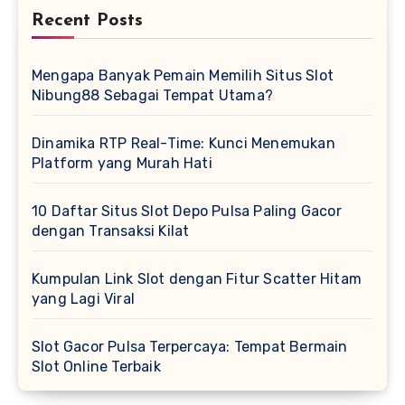
Recent Posts
Mengapa Banyak Pemain Memilih Situs Slot
Nibung88 Sebagai Tempat Utama?
Dinamika RTP Real-Time: Kunci Menemukan
Platform yang Murah Hati
10 Daftar Situs Slot Depo Pulsa Paling Gacor
dengan Transaksi Kilat
Kumpulan Link Slot dengan Fitur Scatter Hitam
yang Lagi Viral
Slot Gacor Pulsa Terpercaya: Tempat Bermain
Slot Online Terbaik