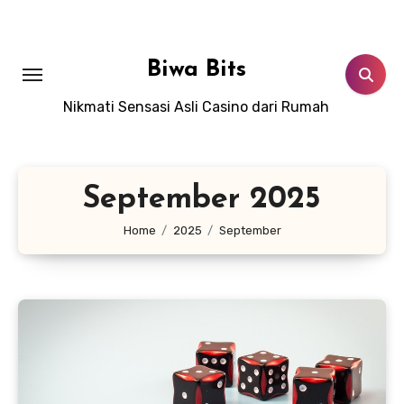
Skip
to
content
Biwa Bits
Nikmati Sensasi Asli Casino dari Rumah
September 2025
Home
2025
September