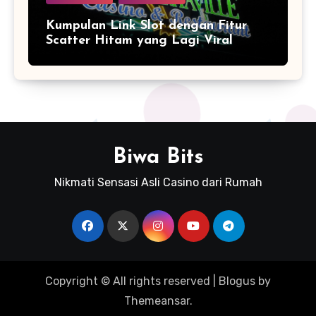
Kumpulan Link Slot dengan Fitur
Scatter Hitam yang Lagi Viral
Biwa Bits
Nikmati Sensasi Asli Casino dari Rumah
Copyright © All rights reserved
|
Blogus
by
Themeansar
.