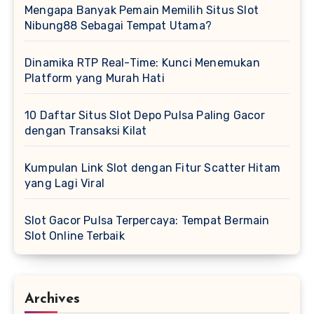
Mengapa Banyak Pemain Memilih Situs Slot
Nibung88 Sebagai Tempat Utama?
Dinamika RTP Real-Time: Kunci Menemukan
Platform yang Murah Hati
10 Daftar Situs Slot Depo Pulsa Paling Gacor
dengan Transaksi Kilat
Kumpulan Link Slot dengan Fitur Scatter Hitam
yang Lagi Viral
Slot Gacor Pulsa Terpercaya: Tempat Bermain
Slot Online Terbaik
Archives