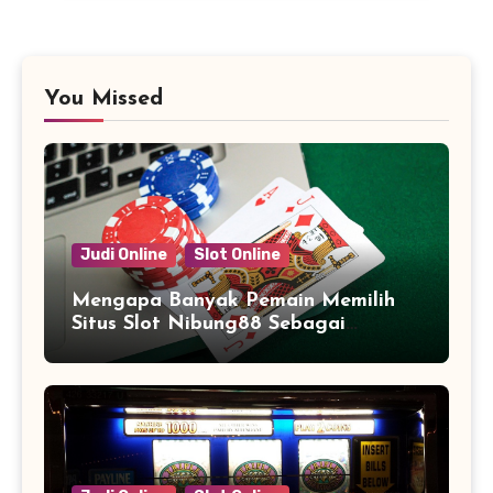
You Missed
Judi Online
Slot Online
Mengapa Banyak Pemain Memilih
Situs Slot Nibung88 Sebagai
Tempat Utama?