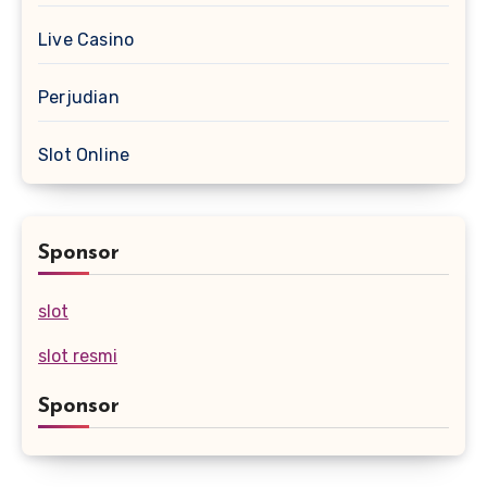
Live Casino
Perjudian
Slot Online
Sponsor
slot
slot resmi
Sponsor