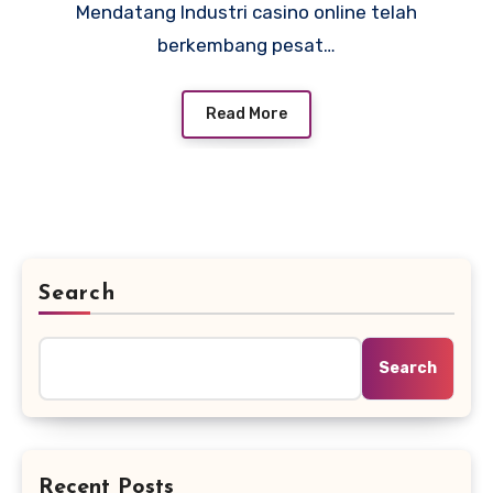
Mendatang Industri casino online telah
berkembang pesat…
Read More
Search
Search
Recent Posts