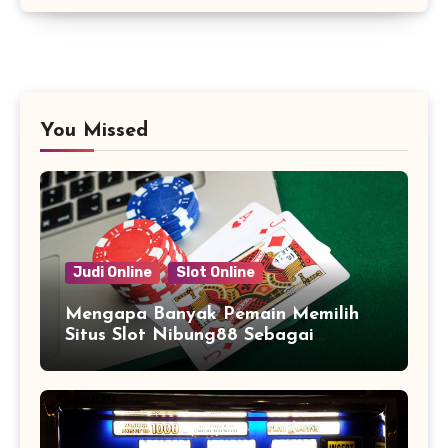
You Missed
Judi Online
Slot Online
Mengapa Banyak Pemain Memilih
Situs Slot Nibung88 Sebagai
Tempat Utama?