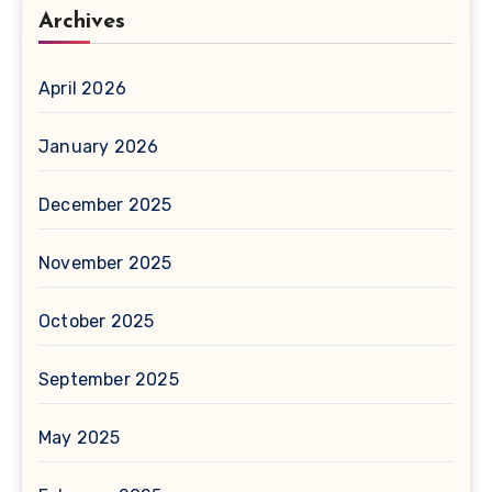
Archives
April 2026
January 2026
December 2025
November 2025
October 2025
September 2025
May 2025