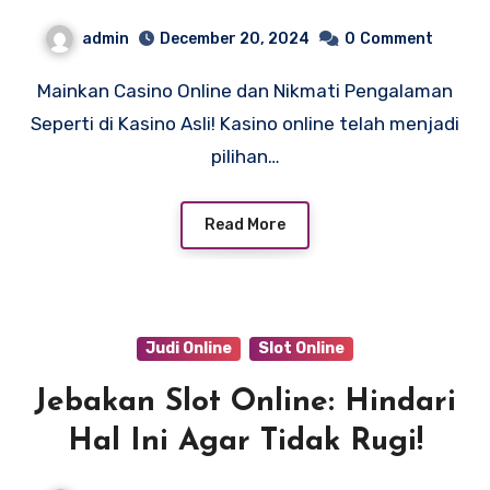
di Kasino Asli!
admin
December 20, 2024
0
Comment
Mainkan Casino Online dan Nikmati Pengalaman
Seperti di Kasino Asli! Kasino online telah menjadi
pilihan…
Read More
Judi Online
Slot Online
Jebakan Slot Online: Hindari
Hal Ini Agar Tidak Rugi!