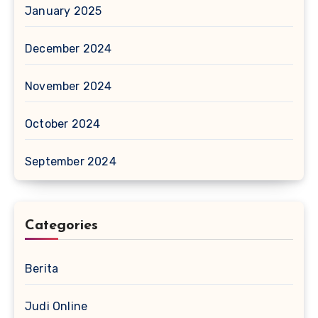
January 2025
December 2024
November 2024
October 2024
September 2024
Categories
Berita
Judi Online