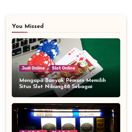
You Missed
Judi Online
Slot Online
Mengapa Banyak Pemain Memilih
Situs Slot Nibung88 Sebagai
Tempat Utama?