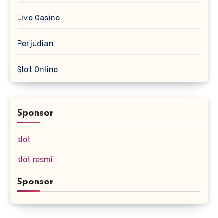
Live Casino
Perjudian
Slot Online
Sponsor
slot
slot resmi
Sponsor