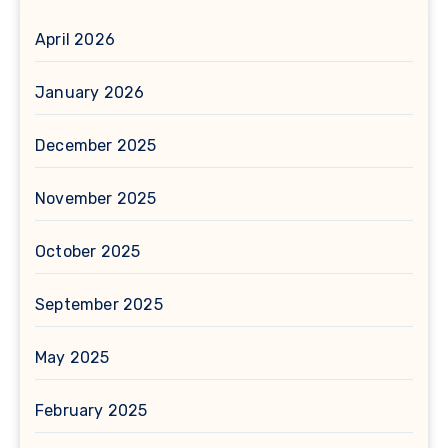
April 2026
January 2026
December 2025
November 2025
October 2025
September 2025
May 2025
February 2025