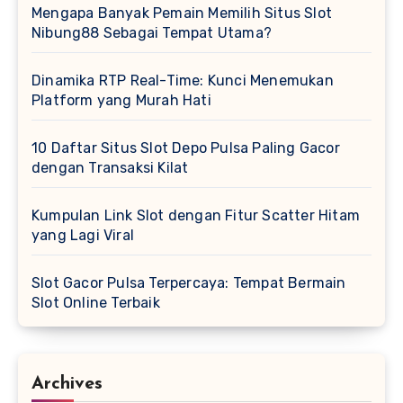
Mengapa Banyak Pemain Memilih Situs Slot
Nibung88 Sebagai Tempat Utama?
Dinamika RTP Real-Time: Kunci Menemukan
Platform yang Murah Hati
10 Daftar Situs Slot Depo Pulsa Paling Gacor
dengan Transaksi Kilat
Kumpulan Link Slot dengan Fitur Scatter Hitam
yang Lagi Viral
Slot Gacor Pulsa Terpercaya: Tempat Bermain
Slot Online Terbaik
Archives