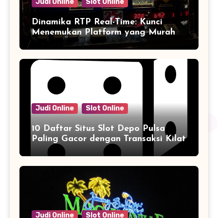
Judi Online
Slot Online
Dinamika RTP Real-Time: Kunci
Menemukan Platform yang Murah
Hati
Judi Online
Slot Online
10 Daftar Situs Slot Depo Pulsa
Paling Gacor dengan Transaksi Kilat
Judi Online
Slot Online