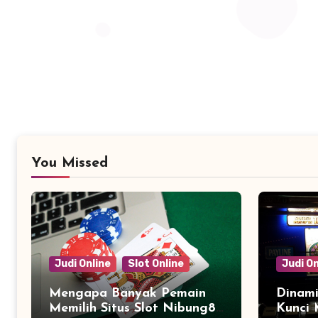
You Missed
Judi Online
Slot Online
Judi On
Mengapa Banyak Pemain
Dinami
Memilih Situs Slot Nibung88
Kunci