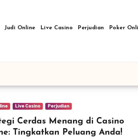
Judi Online
Live Casino
Perjudian
Poker Onl
line
Live Casino
Perjudian
tegi Cerdas Menang di Casino
ne: Tingkatkan Peluang Anda!