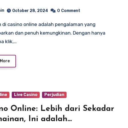
in
October 28, 2024
0
Comment
arkan dan penuh kemungkinan. Dengan hanya
a klik,…
 More
line
Live Casino
Perjudian
no Online: Lebih dari Sekadar
ainan, Ini adalah