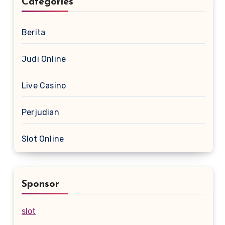
Categories
Berita
Judi Online
Live Casino
Perjudian
Slot Online
Sponsor
slot