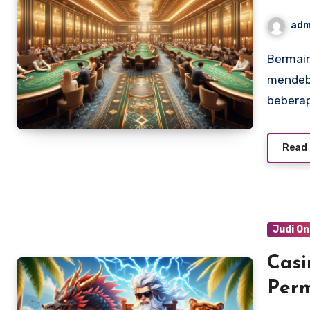
adm
Bermain di casino online adalah pengalaman yang
mendeb
beberap
Read
Judi On
Casi
Perm