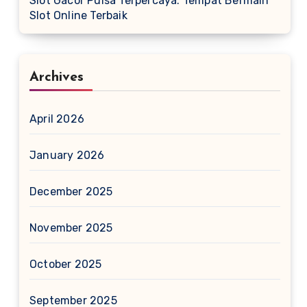
Slot Gacor Pulsa Terpercaya: Tempat Bermain
Slot Online Terbaik
Archives
April 2026
January 2026
December 2025
November 2025
October 2025
September 2025