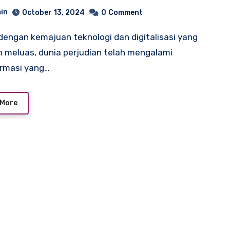
galaman!
in
October 13, 2024
0
Comment
 meluas, dunia perjudian telah mengalami
ormasi yang…
 More