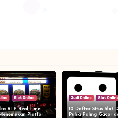
line
Slot Online
Judi Online
Slot Onlin
ka RTP Real-Time:
10 Daftar Situs Slot 
 Menemukan Platform
Pulsa Paling Gacor 