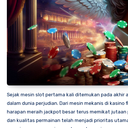
Sejak mesin slot pertama kali ditemukan pada akhir abad ke-19, permainan ini telah menjadi salah satu ikon terbesar
dalam dunia perjudian. Dari mesin mekanis di kasino 
harapan meraih jackpot besar terus memikat jutaan
dan kualitas permainan telah menjadi prioritas utam