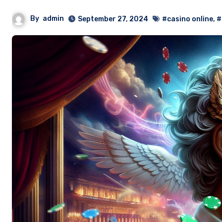
By
admin
September 27, 2024
#casino online
,
#