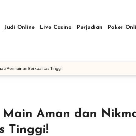
Judi Online
Live Casino
Perjudian
Poker Onl
mati Permainan Berkualitas Tinggi!
si: Main Aman dan Nikma
 Tinggi!