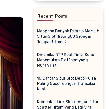
Recent Posts
Mengapa Banyak Pemain Memilih
Situs Slot Nibung88 Sebagai
Tempat Utama?
Dinamika RTP Real-Time: Kunci
Menemukan Platform yang
Murah Hati
10 Daftar Situs Slot Depo Pulsa
Paling Gacor dengan Transaksi
Kilat
Kumpulan Link Slot dengan Fitur
Scatter Hitam yang Lagi Viral