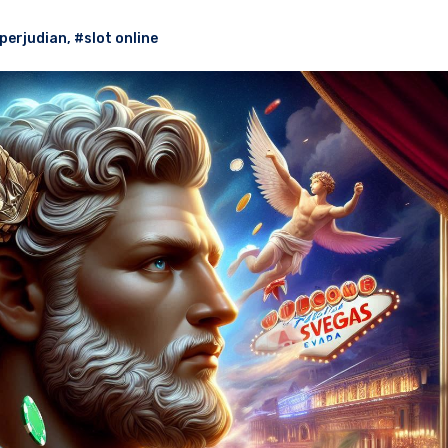
perjudian
,
#slot online