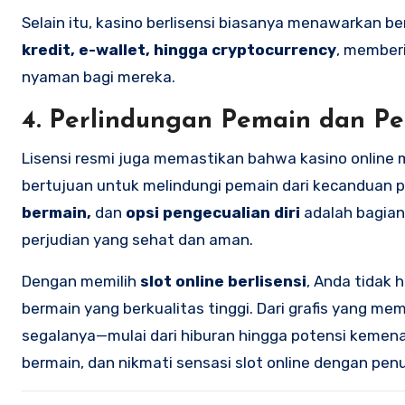
Selain itu, kasino berlisensi biasanya menawarkan 
kredit, e-wallet, hingga cryptocurrency
, memberi
nyaman bagi mereka.
4. Perlindungan Pemain dan P
Lisensi resmi juga memastikan bahwa kasino online
bertujuan untuk melindungi pemain dari kecanduan pe
bermain,
dan
opsi pengecualian diri
adalah bagian
perjudian yang sehat dan aman.
Dengan memilih
slot online berlisensi
, Anda tidak
bermain yang berkualitas tinggi. Dari grafis yang m
segalanya—mulai dari hiburan hingga potensi kemenan
bermain, dan nikmati sensasi slot online dengan penu