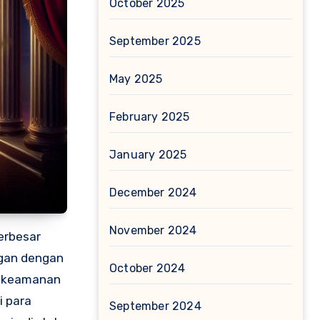
October 2025
September 2025
May 2025
February 2025
January 2025
December 2024
November 2024
ngan dengan
October 2024
, keamanan
i para
September 2024