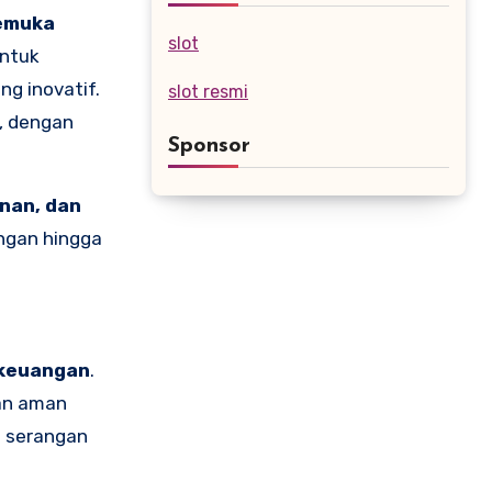
emuka
slot
untuk
g inovatif.
slot resmi
, dengan
Sponsor
nan, dan
ngan hingga
 keuangan
.
gan aman
si serangan