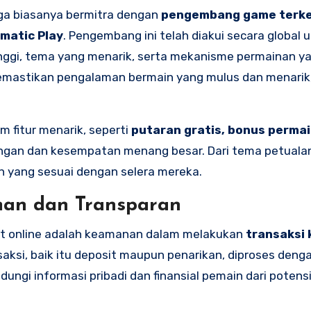
ga biasanya bermitra dengan
pengembang game terk
matic Play
. Pengembang ini telah diakui secara global 
nggi, tema yang menarik, serta mekanisme permainan yan
memastikan pengalaman bermain yang mulus dan menarik
m fitur menarik, seperti
putaran gratis, bonus permai
ngan dan kesempatan menang besar. Dari tema petuala
 yang sesuai dengan selera mereka.
man dan Transparan
ot online adalah keamanan dalam melakukan
transaksi
saksi, baik itu deposit maupun penarikan, diproses den
ndungi informasi pribadi dan finansial pemain dari poten