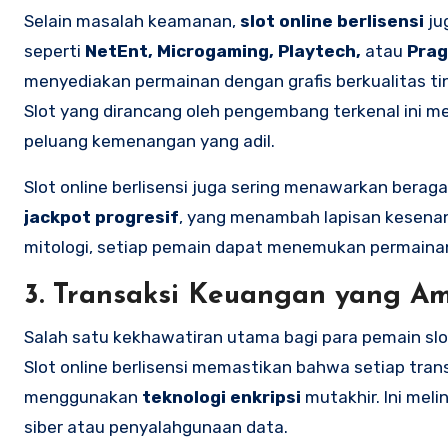
Selain masalah keamanan,
slot online berlisensi
ju
seperti
NetEnt, Microgaming, Playtech,
atau
Prag
menyediakan permainan dengan grafis berkualitas ti
Slot yang dirancang oleh pengembang terkenal ini 
peluang kemenangan yang adil.
Slot online berlisensi juga sering menawarkan beraga
jackpot progresif
, yang menambah lapisan kesena
mitologi, setiap pemain dapat menemukan permainan
3. Transaksi Keuangan yang A
Salah satu kekhawatiran utama bagi para pemain sl
Slot online berlisensi memastikan bahwa setiap tran
menggunakan
teknologi enkripsi
mutakhir. Ini meli
siber atau penyalahgunaan data.