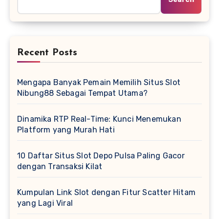
Recent Posts
Mengapa Banyak Pemain Memilih Situs Slot
Nibung88 Sebagai Tempat Utama?
Dinamika RTP Real-Time: Kunci Menemukan
Platform yang Murah Hati
10 Daftar Situs Slot Depo Pulsa Paling Gacor
dengan Transaksi Kilat
Kumpulan Link Slot dengan Fitur Scatter Hitam
yang Lagi Viral