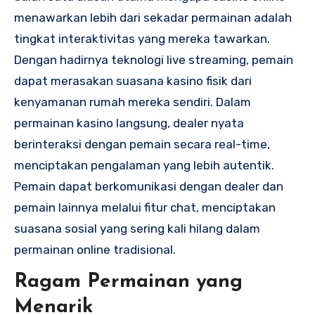
menawarkan lebih dari sekadar permainan adalah
tingkat interaktivitas yang mereka tawarkan.
Dengan hadirnya teknologi live streaming, pemain
dapat merasakan suasana kasino fisik dari
kenyamanan rumah mereka sendiri. Dalam
permainan kasino langsung, dealer nyata
berinteraksi dengan pemain secara real-time,
menciptakan pengalaman yang lebih autentik.
Pemain dapat berkomunikasi dengan dealer dan
pemain lainnya melalui fitur chat, menciptakan
suasana sosial yang sering kali hilang dalam
permainan online tradisional.
Ragam Permainan yang
Menarik