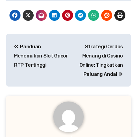
Post
Panduan
Strategi Cerdas
navigation
Menemukan Slot Gacor
Menang di Casino
RTP Tertinggi
Online: Tingkatkan
Peluang Anda!