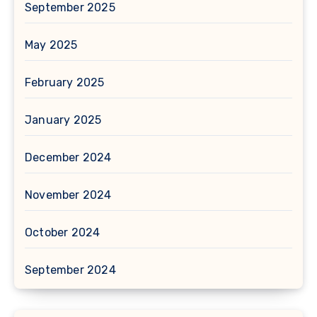
September 2025
May 2025
February 2025
January 2025
December 2024
November 2024
October 2024
September 2024