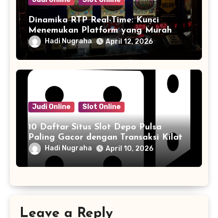
Dinamika RTP Real-Time: Kunci
Menemukan Platform yang Murah
Hati
Hadi Nugraha
April 12, 2026
Judi Online
Slot Online
10 Daftar Situs Slot Depo Pulsa
Paling Gacor dengan Transaksi Kilat
Hadi Nugraha
April 10, 2026
Leave a Reply