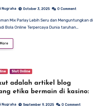
 Bola Online Terpercaya
i Nugraha
October 3, 2025
0
Comment
udi Bola Online Terpercaya Dunia taruhan…
 More
line
Slot Online
kut adalah artikel blog
ang etika bermain di kasino:
i Nugraha
September 9, 2025
0
Comment