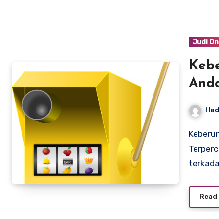
Judi On
Keb
Anda
Had
Keberuntungan Gacor Menunggu Anda di Situs Slot
Terperc
terkad
Read