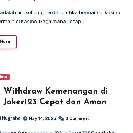
ermain di Kasino: Bagaimana Tetap…
 More
line
a Withdraw Kemenangan di
s Joker123 Cepat dan Aman
i Nugraha
May 14, 2025
0
Comment