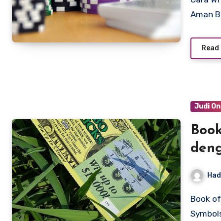
Aman Be
Read
Judi On
Book
den
Sym
Had
Book of Dead: Slot Legendaris dengan Keajaiban Expanding
Symbols