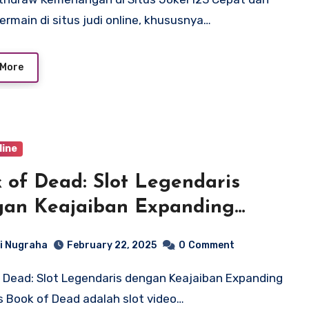
rmain di situs judi online, khususnya…
 More
line
 of Dead: Slot Legendaris
gan Keajaiban Expanding
bols
i Nugraha
February 22, 2025
0
Comment
 Book of Dead adalah slot video…