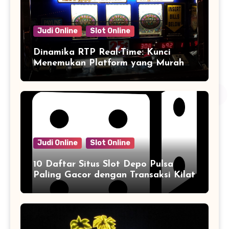
Judi Online
Slot Online
Dinamika RTP Real-Time: Kunci
Menemukan Platform yang Murah
Hati
Judi Online
Slot Online
10 Daftar Situs Slot Depo Pulsa
Paling Gacor dengan Transaksi Kilat