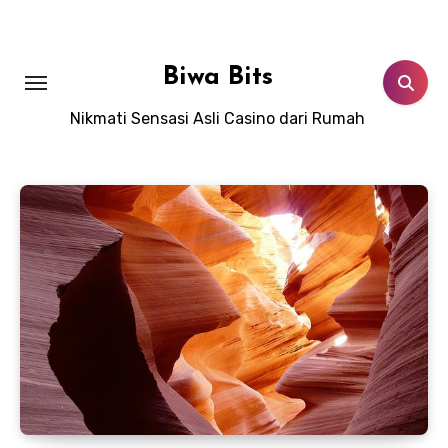
Skip
to
content
Biwa Bits
Nikmati Sensasi Asli Casino dari Rumah