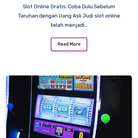
Slot Online Gratis: Coba Dulu Sebelum
Taruhan dengan Uang Asli Judi slot online
telah menjadi…
Read More