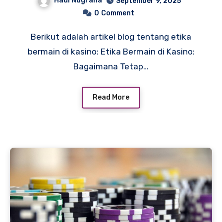
Hadi Nugraha
September 9, 2025
0
Comment
Berikut adalah artikel blog tentang etika
bermain di kasino: Etika Bermain di Kasino:
Bagaimana Tetap…
Read More