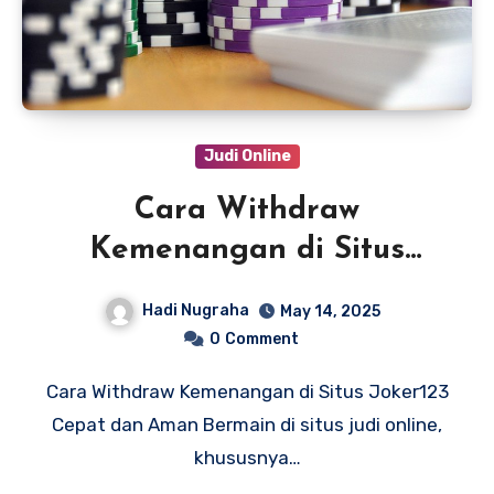
Judi Online
Cara Withdraw
Kemenangan di Situs
Joker123 Cepat dan Aman
Hadi Nugraha
May 14, 2025
0
Comment
Cara Withdraw Kemenangan di Situs Joker123
Cepat dan Aman Bermain di situs judi online,
khususnya…