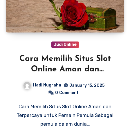
Judi Online
Cara Memilih Situs Slot
Online Aman dan
Terpercaya untuk Pemain
Hadi Nugraha
January 15, 2025
Pemula
0
Comment
Cara Memilih Situs Slot Online Aman dan
Terpercaya untuk Pemain Pemula Sebagai
pemula dalam dunia…