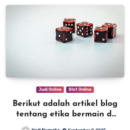
Judi Online
Slot Online
Berikut adalah artikel blog
tentang etika bermain di
kasino: