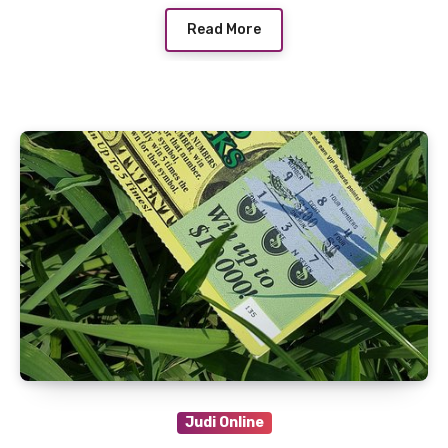
Read More
Judi Online