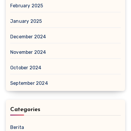
February 2025
January 2025
December 2024
November 2024
October 2024
September 2024
Categories
Berita