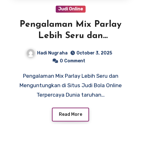
Judi Online
Pengalaman Mix Parlay
Lebih Seru dan
Menguntungkan di Situs
Hadi Nugraha
October 3, 2025
Judi Bola Online
0
Comment
Terpercaya
Pengalaman Mix Parlay Lebih Seru dan
Menguntungkan di Situs Judi Bola Online
Terpercaya Dunia taruhan…
Read More