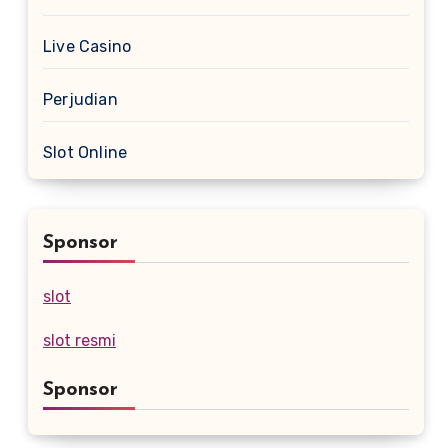
Live Casino
Perjudian
Slot Online
Sponsor
slot
slot resmi
Sponsor