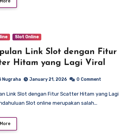
 More
line
Slot Online
ulan Link Slot dengan Fitur
ter Hitam yang Lagi Viral
i Nugraha
January 21, 2026
0
Comment
endahuluan Slot online merupakan salah…
 More