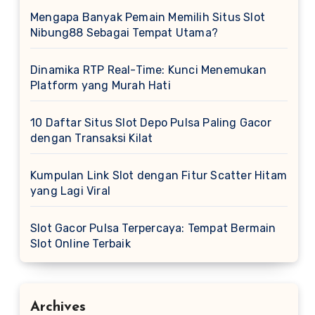
Mengapa Banyak Pemain Memilih Situs Slot
Nibung88 Sebagai Tempat Utama?
Dinamika RTP Real-Time: Kunci Menemukan
Platform yang Murah Hati
10 Daftar Situs Slot Depo Pulsa Paling Gacor
dengan Transaksi Kilat
Kumpulan Link Slot dengan Fitur Scatter Hitam
yang Lagi Viral
Slot Gacor Pulsa Terpercaya: Tempat Bermain
Slot Online Terbaik
Archives