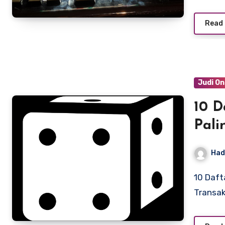
Read
Judi On
10 D
Pali
Kila
Had
10 Daftar Situs Slot Depo Pulsa Paling Gacor dengan
Transak