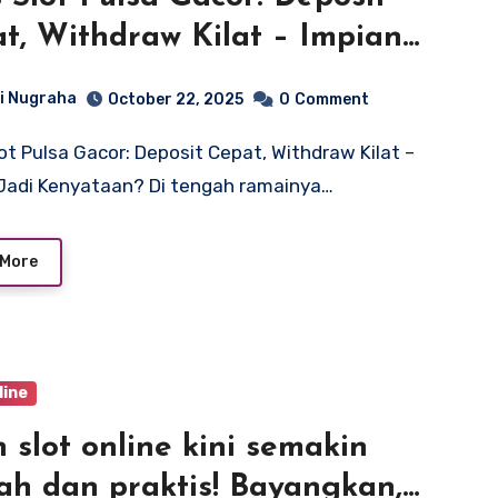
t, Withdraw Kilat – Impian
 Kenyataan?
i Nugraha
October 22, 2025
0
Comment
Jadi Kenyataan? Di tengah ramainya…
 More
line
 slot online kini semakin
h dan praktis! Bayangkan,