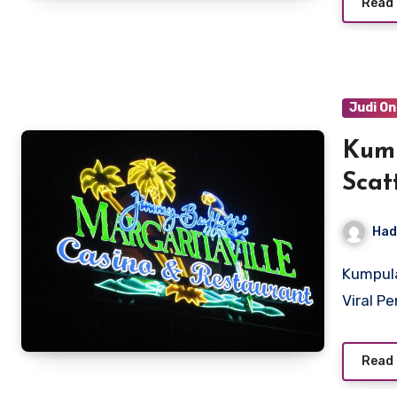
Read
Judi On
Kump
Scat
Had
Kumpulan Link Slot dengan Fitur Scatter Hitam yang Lagi
Viral P
Read